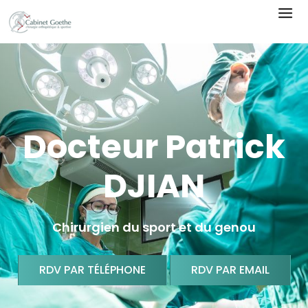
Docteur Patrick
DJIAN
Chirurgien du sport et du genou
RDV PAR TÉLÉPHONE
RDV PAR EMAIL